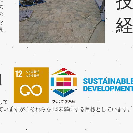
の
の
​
ン
見
組
して
していますが、それらを1%未満にする目標としています。